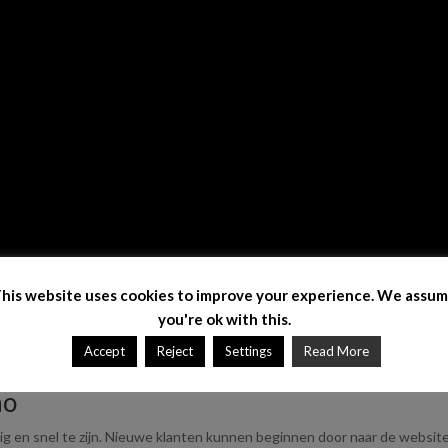
his website uses cookies to improve your experience. We assu
you're ok with this.
Accept
Reject
Settings
Read More
no
g en snel te zijn. Nieuwe klanten kunnen beginnen door naar de websit