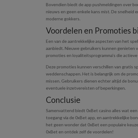
Bovendien biedt de app pushmeldingen over bonus
nieuws en geen enkele kans mist. De snelheid e
moderne gokkers.
Voordelen en Promoties b
Een van de aantrekkelijke aspecten van het spel
aanbiedt. Nieuwe gebruikers kunnen genieten va
promoties en loyaliteitsprogramma's die actieve
Deze promoties kunnen verschillen van gratis s
weddenschappen. Het is belangrijk om de promo
missen. Gebruikers dienen echter altijd de bon
eventuele inzetvereisten of beperkingen.
Conclusie
Samenvattend biedt 0xBet casino alles wat een
toegang via de 0xBet app, en aantrekkelijke bonu
het geen wonder dat 0xBet een populaire keuze 
0xBet en ontdek zelf de voordelen!