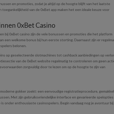
sen en promoties, zodat je altijd op de hoogte blijft van het laatste
n toegankelijkheid van de 0xBet app maken het een ideale keuze voor
innen 0xBet Casino
en bij 0xBet casino zijn de vele bonussen en promoties die het platform
n een welkome bonus bij hun eerste storting. Daarnaast zijn er regelma
 spelers belonen.
pins op geselecteerde slotmachines tot cashback aanbiedingen op verlo
tiesectie van de 0xBet website regelmatig te controleren om geen acti
usvoorwaarden zorgvuldig door te lezen om op de hoogte te zijn van
 moderne gokker zoekt: een eenvoudige registratieprocedure, gemakkel
ssen. Met zijn gebruiksvriendelijke interface en gevarieerde spelopties 
is onder enthousiaste casinospelers. Begin vandaag nog je avontuur bij